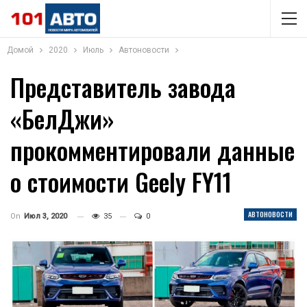
Домой
2020
Июль
Автоновости
Представитель завода
«БелДжи»
прокомментировали данные
о стоимости Geely FY11
АВТОНОВОСТИ
On
Июл 3, 2020
35
0