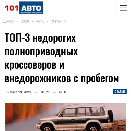
Домой
2020
Июль
Статьи
ТОП-3 недорогих
полноприводных
кроссоверов и
внедорожников с пробегом
СТАТЬИ
On
Июл 19, 2020
26
0