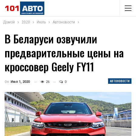
Домой
2020
Июль
Автоновости
В Беларуси озвучили
предварительные цены на
кроссовер Geely FY11
АВТОНОВОСТИ
On
Июл 1, 2020
26
0