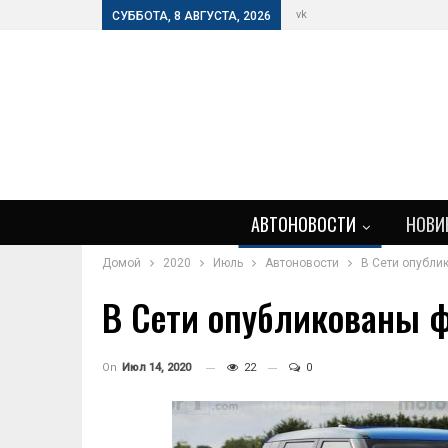
vk
СУББОТА, 8 АВГУСТА, 2026
АВТОНОВОСТИ
НОВИ
Домой
2020
Июль
Автоновости
В Сети опублик
В Сети опубликованы фо
On
Июл 14, 2020
22
0