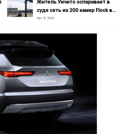
л
Житель Уичито оспаривает в
суде сеть из 200 камер Flock в…
Авг 8, 2026