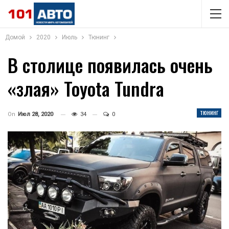
Домой
2020
Июль
Тюнинг
В столице появилась очень
«злая» Toyota Tundra
ТЮНИНГ
On
Июл 28, 2020
34
0