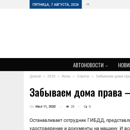
vk
ПЯТНИЦА, 7 АВГУСТА, 2026
АВТОНОВОСТИ
НОВИ
Домой
2020
Июль
Советы
Забываем дома пра
Забываем дома права 
On
Июл 11, 2020
25
0
Останавливает сотрудник ГИБДД, представля
удостоверение и документы на машину. И все