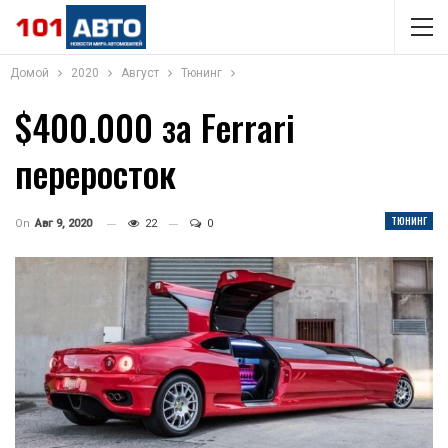
Домой
2020
Август
Тюнинг
$400.000 за Ferrari
переросток
ТЮНИНГ
On
Авг 9, 2020
22
0