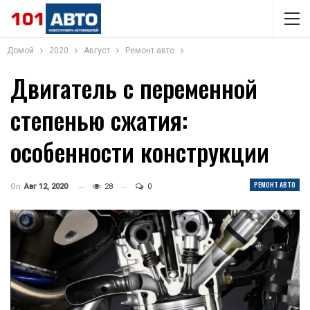
Домой
2020
Август
Ремонт авто
Двигатель с переменной
степенью сжатия:
особенности конструкции
РЕМОНТ АВТО
On
Авг 12, 2020
28
0