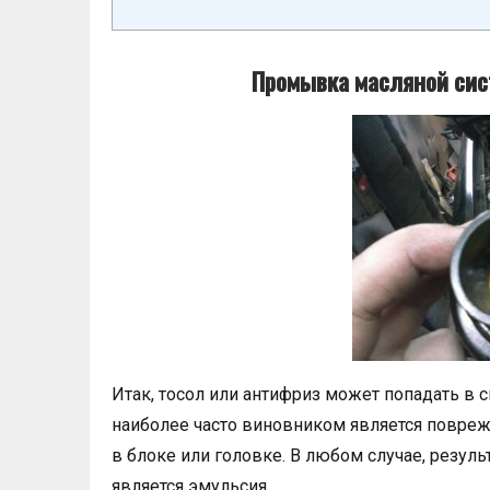
Промывка масляной сис
Итак, тосол или антифриз может попадать в 
наиболее часто виновником является повре
в блоке или головке. В любом случае, резу
является эмульсия.