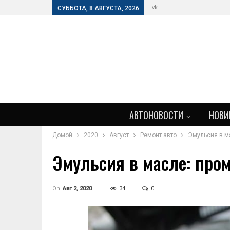
vk
СУББОТА, 8 АВГУСТА, 2026
АВТОНОВОСТИ
НОВИ
Домой
2020
Август
Ремонт авто
Эмульсия в м
Эмульсия в масле: про
On
Авг 2, 2020
34
0