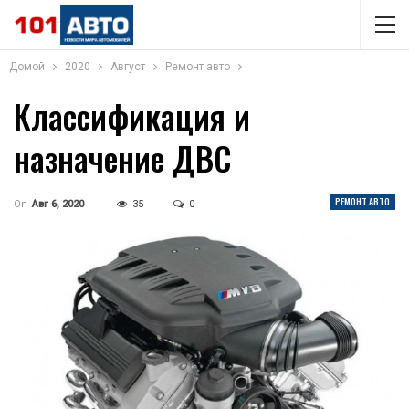
Домой
2020
Август
Ремонт авто
Классификация и
назначение ДВС
РЕМОНТ АВТО
On
Авг 6, 2020
35
0