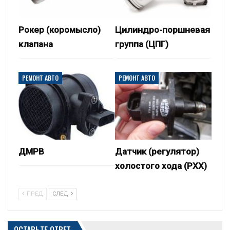
Рокер (коромысло)
Цилиндро-поршневая
клапана
группа (ЦПГ)
РЕМОНТ АВТО
РЕМОНТ АВТО
ДМРВ
Датчик (регулятор)
холостого хода (РХХ)
ПРЕД
СЛЕД
ОСТАВЬТЕ ОТВЕТ