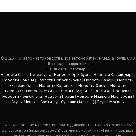
© 2026 - 101авто - автоновости мира автомобилей. Т-Медиа Групп, ООО
Все права защищены.
Наши сайты партнеры:
Новости Санкт-Петербурга
|
Новости Оренбурга
|
Новости Краснодара
|
Новости Тюмени
|
Новости Новосибирска
|
Новости Казани
|
Новости
Екатеринбурга
|
Новости Воронежа
|
Новости Омска
|
Новости
Саратова
|
Новости Уфы
|
Новости Самары
|
Новости Хабаровска
|
Новости Челябинска
|
Новости Перми
|
Новости Нижнего Новгорода
|
Сауны Минска
|
Сауны Нур-Султана (Астаны)
|
Сауны Москвы
Использование материалов сайта допускается только с указанием
обязательной (индексируемой) ссылки на источник. Мнения и взгляды
авторов не всегда совпадают с точкой зрения редакции.