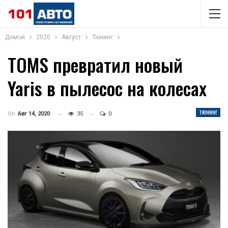
Домой
2020
Август
Тюнинг
TOMS превратил новый
Yaris в пылесос на колесах
ТЮНИНГ
On
Авг 14, 2020
35
0