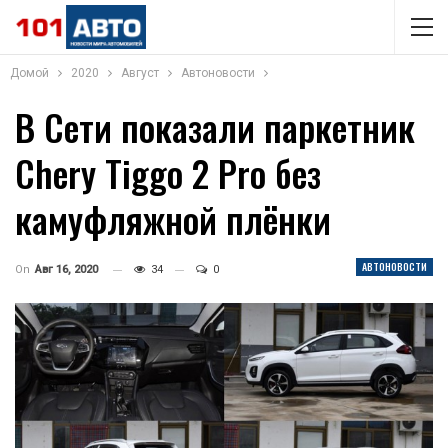
Домой
2020
Август
Автоновости
В Сети показали паркетник
Chery Tiggo 2 Pro без
камуфляжной плёнки
АВТОНОВОСТИ
On
Авг 16, 2020
34
0