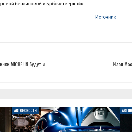
итровой бензиновой «турбочетвёркой».
Источник
нки MICHELIN будут и
Илон Мас
АВТОНОВОСТИ
АВТО