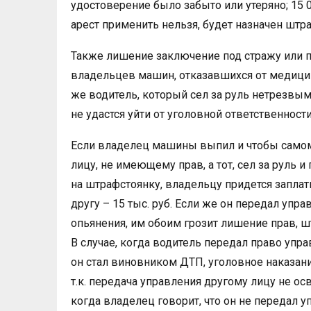
удостоверение было забыто или утеряно; 15 0
арест применить нельзя, будет назначен штра
Также лишение заключение под стражу или 
владельцев машин, отказавшихся от медицин
же водитель, который сел за руль нетрезвым
не удастся уйти от уголовной ответственности
Если владелец машины выпил и чтобы самом
лицу, не имеющему прав, а тот, сел за руль
на штрафстоянку, владельцу придется заплати
другу – 15 тыс. руб. Если же он передал упр
опьянения, им обоим грозит лишение прав, ш
В случае, когда водитель передал право упра
он стал виновником ДТП, уголовное наказани
т.к. передача управления другому лицу не ос
когда владелец говорит, что он не передал у