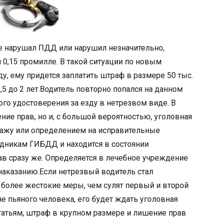
е нарушал ПДД или нарушил незначительно,
 0,15 промилле. В такой ситуации по новым
у, ему придется заплатить штраф в размере 50 тыс.
 1,5 до 2 лет.Водитель повторно попался на данном
го удостоверения за езду в нетрезвом виде. В
ние прав, но и, с большой вероятностью, уголовная
ражу или определением на исправительные
удникам ГИБДД и находится в состоянии
ав сразу же. Определяется в лечебное учреждение
наказанию.Если нетрезвый водитель стал
 более жестокие меры, чем сулят первый и второй
е пьяного человека, его будет ждать уголовная
татьям, штраф в крупном размере и лишение прав