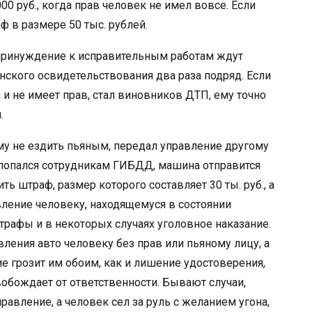
00 руб., когда прав человек не имел вовсе. Если
ф в размере 50 тыс. рублей.
принуждение к исправительным работам ждут
ского освидетельствования два раза подряд. Если
 и не имеет прав, стал виновников ДТП, ему точно
.
у не ездить пьяным, передал управление другому
 и попался сотрудникам ГИБДД, машина отправится
ть штраф, размер которого составляет 30 ты. руб., а
авление человеку, находящемуся в состоянии
трафы и в некоторых случаях уголовное наказание.
вления авто человеку без прав или пьяному лицу, а
е грозит им обоим, как и лишение удостоверения,
вобождает от ответственности. Бывают случаи,
правление, а человек сел за руль с желанием угона,