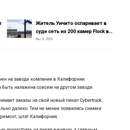
л
Житель Уичито оспаривает в
суде сеть из 200 камер Flock в…
Авг 8, 2026
ен на заводе компании в Калифорнии.
а быть налажена совсем на другом заводе.
имает заказы на свой новый пикап Cybertruck.
льно далеко. Тем не менее появились снимки
Фремонт, штат Калифорния.
ью посмотреть на пикап вживую, а главным