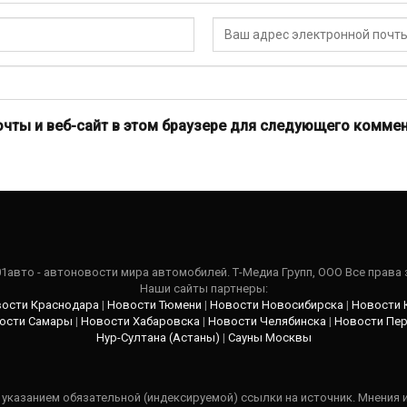
очты и веб-сайт в этом браузере для следующего коммен
101авто - автоновости мира автомобилей. Т-Медиа Групп, ООО Все права
Наши сайты партнеры:
ости Краснодара
|
Новости Тюмени
|
Новости Новосибирска
|
Новости 
ости Самары
|
Новости Хабаровска
|
Новости Челябинска
|
Новости Пе
Нур-Султана (Астаны)
|
Сауны Москвы
указанием обязательной (индексируемой) ссылки на источник. Мнения 