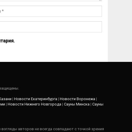
тария.
 защищены.
Казани
|
Новости Екатеринбурга
|
Новости Воронежа
|
рми
|
Новости Нижнего Новгорода
|
Сауны Минска
|
Сауны
и взгляды авторов не всегда совпадают с точкой зрения