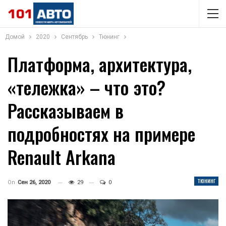
Домой
2020
Сентябрь
Тюнинг
Платформа, архитектура,
«тележка» – что это?
Рассказываем в
подробностях на примере
Renault Arkana
ТЮНИНГ
On
Сен 26, 2020
29
0