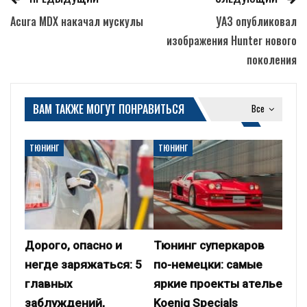
Acura MDX накачал мускулы
УАЗ опубликовал
изображения Hunter нового
поколения
ВАМ ТАКЖЕ МОГУТ ПОНРАВИТЬСЯ
Все
ТЮНИНГ
ТЮНИНГ
Дорого, опасно и
Тюнинг суперкаров
негде заряжаться: 5
по-немецки: самые
главных
яркие проекты ателье
заблуждений,
Koenig Specials