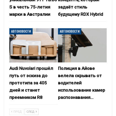
S в честь 75-летия
задаёт стиль
марки в Австралии
будущему RDX Hybrid
АВТОНОВОСТИ
АВТОНОВОСТИ
Audi Nuvolari прошёл
Полиция в Айове
путь от эскиза до
велела скрывать от
прототипа за 405
водителей
дней и станет
использование камер
преемником R8
распознавания…
ПРЕД
СЛЕД