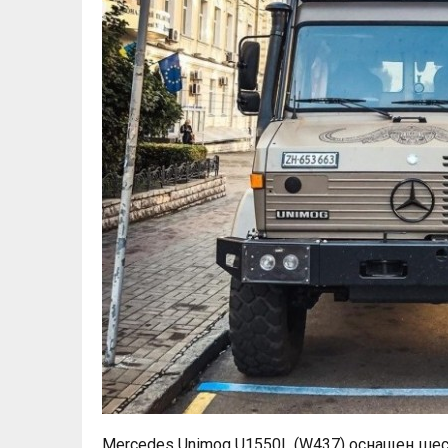
Mercedes Unimog U1550L (W437) оснащен ше