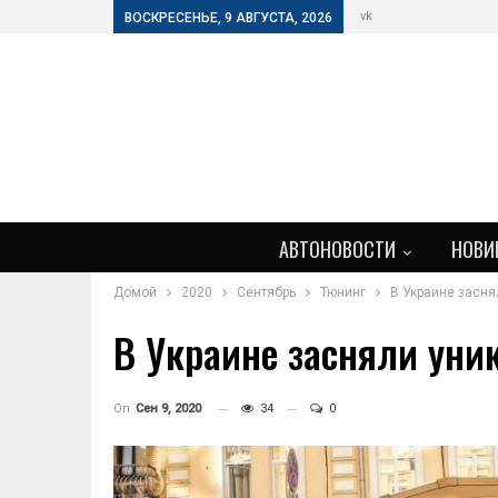
vk
ВОСКРЕСЕНЬЕ, 9 АВГУСТА, 2026
АВТОНОВОСТИ
НОВИ
Домой
2020
Сентябрь
Тюнинг
В Украине засн
В Украине засняли уни
On
Сен 9, 2020
34
0