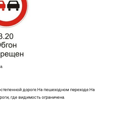
а.
ростепенной дороге.На пешеходном переходе.На
ороги, где видимость ограничена.