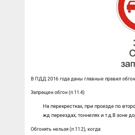
В ПДД 2016 года даны главные правил обгон
Запрещен обгон (п.11.4):
На перекрестках, при проезде по вто
жд переездах, тоннелях и т.д.В зоне д
Обгонять нельзя (п.11.2), когда: