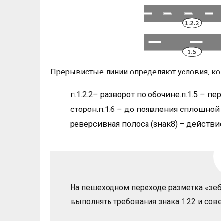
Прерывистые линии определяют условия, ко
п.1.2.2
–
разворот по обочине.п.1.5
–
пер
сторон.п.1.6
–
до появления сплошной 
реверсивная полоса (знак8) – действие
На пешеходном переходе разметка «зеб
выполнять требования знака 1.22 и сов