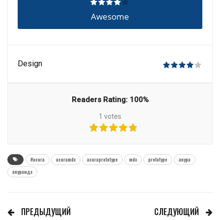
Awesome
Design
Readers Rating:
100%
1
votes
#acura
acuramdx
acuraprototype
mdx
prototype
акура
акурамдх
ПРЕДЫДУЩИЙ
СЛЕДУЮЩИЙ