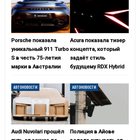
Porsche показала
Acura показала тизер
уникальный 911 Turbo
концепта, который
S в честь 75-летия
задаёт стиль
марки в Австралии
будущему RDX Hybrid
АВТОНОВОСТИ
АВТОНОВОСТИ
Audi Nuvolari прошёл
Полиция в Айове