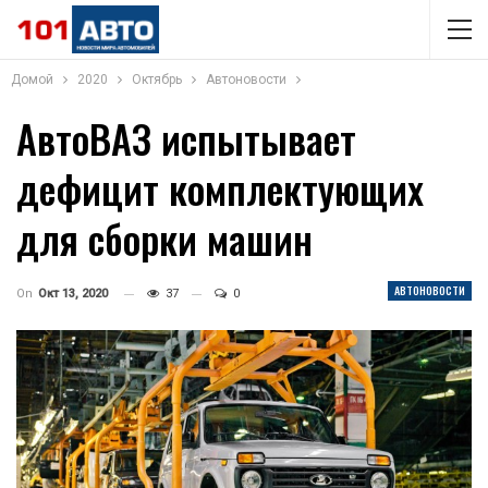
Домой
2020
Октябрь
Автоновости
АвтоВАЗ испытывает
дефицит комплектующих
для сборки машин
АВТОНОВОСТИ
On
Окт 13, 2020
37
0