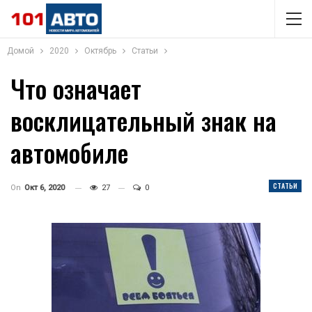
Домой
2020
Октябрь
Статьи
Что означает
восклицательный знак на
автомобиле
СТАТЬИ
On
Окт 6, 2020
27
0