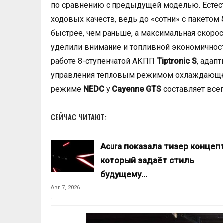
по сравнению с предыдущей моделью. Естест
ходовых качеств, ведь до «сотни» с пакетом
быстрее, чем раньше, а максимальная скорос
уделили внимание и топливной экономичнос
работе 8-ступенчатой АКПП
Tiptronic S
, адап
управления тепловым режимом охлаждающег
режиме
NEDC
у
Cayenne GTS
составляет всег
СЕЙЧАС ЧИТАЮТ:
Acura показала тизер концепт
который задаёт стиль
будущему…
Авг 7, 2026