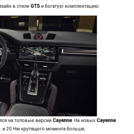
изайн в стиле
GTS
и богатую комплектацию.
лся на топовые версии
Cayenne
. На новых
Cayenne
с. и 20 Нм крутящего момента больше,