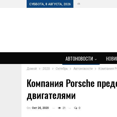
vk
СУББОТА, 8 АВГУСТА, 2026
АВТОНОВОСТИ
НОВИ
Домой
2020
Октябрь
Автоновости
Компания P
Компания Porsche пре
двигателями
On
Окт 24, 2020
21
0