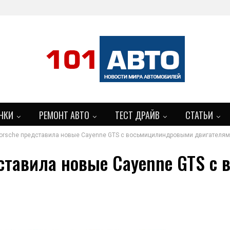
НКИ
РЕМОНТ АВТО
ТЕСТ ДРАЙВ
СТАТЬИ
orsche представила новые Cayenne GTS с восьмицилиндровыми двигателя
БОЛЬШЕ
дставила новые Cayenne GTS с