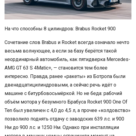
На что способны 8 цилиндров: Brabus Rocket 900
Сочетание слов Brabus и Rocket всегда означало нечто
весьма волнующее, а если за базу берётся такой
неординарный автомобиль, как пятидверка Mercedes-
AMG GT 63 S 4Matic+, — становится тем более
интересно. Правда, ранее «ракеты» из Ботропа были
двенадцатицилиндровыми, а сейчас речь идёт о
машине с битурбовосьмёркой. Но не беда: рабочий
объём мотора у безумного Брабуса Rocket 900 One Of
Ten был увеличен с 4,0 до 4,5 л, а прочее «колдовство»
позволило поднять отдачу с заводских 639 л.с. и 900
Нм до 900 л.с. и 1250 Нм. Однако при инсталляции
мотора в машину немцы ограничили момент на