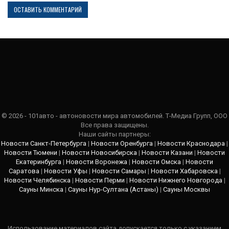
© 2026 - 101авто - автоновости мира автомобилей. Т-Медиа Групп, ООО
Все права защищены.
Наши сайты партнеры:
Новости Санкт-Петербурга
|
Новости Оренбурга
|
Новости Краснодара
|
Новости Тюмени
|
Новости Новосибирска
|
Новости Казани
|
Новости
Екатеринбурга
|
Новости Воронежа
|
Новости Омска
|
Новости
Саратова
|
Новости Уфы
|
Новости Самары
|
Новости Хабаровска
|
Новости Челябинска
|
Новости Перми
|
Новости Нижнего Новгорода
|
Сауны Минска
|
Сауны Нур-Султана (Астаны)
|
Сауны Москвы
Использование материалов сайта допускается только с указанием