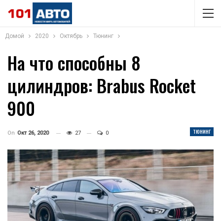
Домой
2020
Октябрь
Тюнинг
На что способны 8
цилиндров: Brabus Rocket
900
ТЮНИНГ
On
Окт 26, 2020
27
0