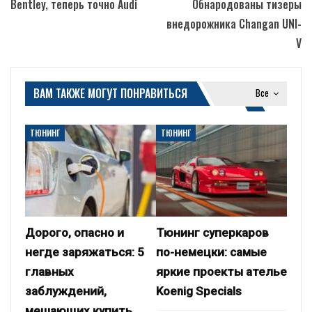
Bentley, теперь точно Audi
Обнародованы тизеры
внедорожника Changan UNI-
V
ВАМ ТАКЖЕ МОГУТ ПОНРАВИТЬСЯ
Все
ТЮНИНГ
ТЮНИНГ
Дорого, опасно и
Тюнинг суперкаров
негде заряжаться: 5
по-немецки: самые
главных
яркие проекты ателье
заблуждений,
Koenig Specials
мешающих купить…