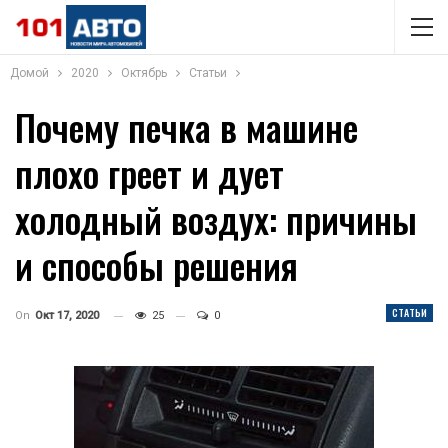
Домой
2020
Октябрь
Статьи
Почему печка в машине
плохо греет и дует
холодный воздух: причины
и способы решения
СТАТЬИ
On
Окт 17, 2020
25
0