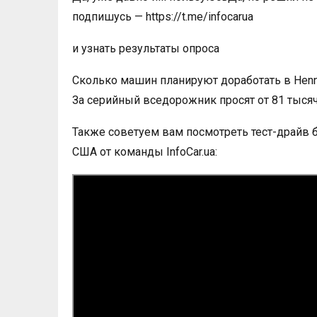
подпишусь — https://t.me/infocarua
и узнать результаты опроса
Сколько машин планируют доработать в Henne
За серийный вседорожник просят от 81 тыся
Также советуем вам посмотреть тест-драйв ба
США от команды InfoCar.ua: