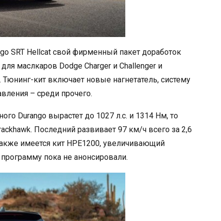
go SRT Hellcat свой фирменный пакет доработок
для маслкаров Dodge Charger и Challenger и
. Тюнинг-кит включает новые нагнетатель, систему
авления – среди прочего.
го Durango вырастет до 1027 л.с. и 1314 Нм, то
rackhawk. Последний развивает 97 км/ч всего за 2,6
также имеется кит HPE1200, увеличивающий
ю программу пока не анонсировали.