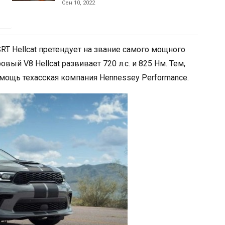
Сен 10, 2022
T Hellcat претендует на звание самого мощного
вый V8 Hellcat развивает 720 л.с. и 825 Нм. Тем,
омощь техасская компания Hennessey Performance.