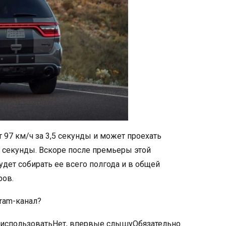
т 97 км/ч за 3,5 секунды и может проехать
5 секунды. Вскоре после премьеры этой
удет собирать ее всего полгода и в общей
ров.
gram-канал?
е использоватьНет, впервые слышуОбязательно