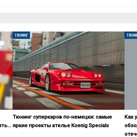
ТЮНИНГ
ТЮНИ
Тюнинг суперкаров по-немецки: самые
Как 
ить…
яркие проекты ателье Koenig Specials
обзо
отеч