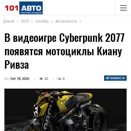
Домой
2020
Октябрь
Автоновости
В видеоигре Cyberpunk 2077
появятся мотоциклы Киану
Ривза
АВТОНОВОСТИ
On
Окт 18, 2020
32
0