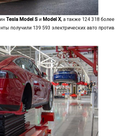
шин
Tesla Model S
и
Model X
, а также 124 318 более
енты получили 139 593 электрических авто против