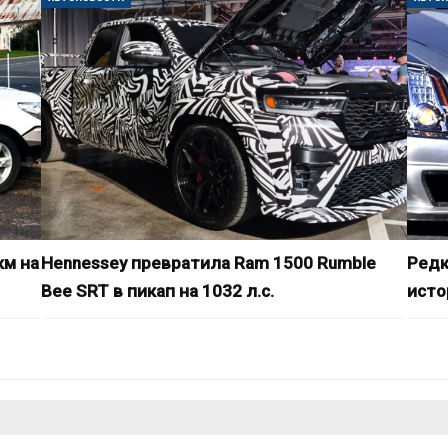
км на
Hennessey превратила Ram 1500 Rumble
Редк
Bee SRT в пикап на 1032 л.с.
исто