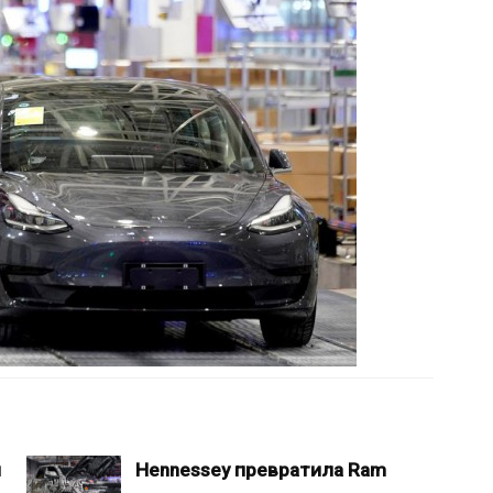
л
Hennessey превратила Ram