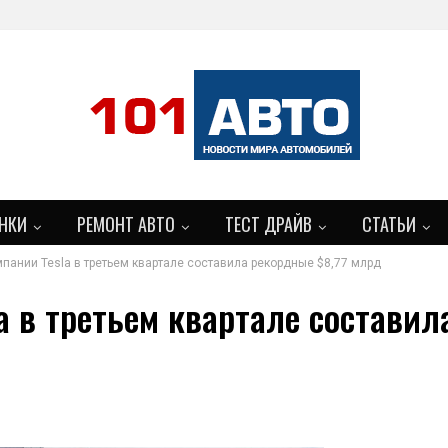
НКИ
РЕМОНТ АВТО
ТЕСТ ДРАЙВ
СТАТЬИ
пании Tesla в третьем квартале составила рекордные $8,77 млрд
a в третьем квартале составил