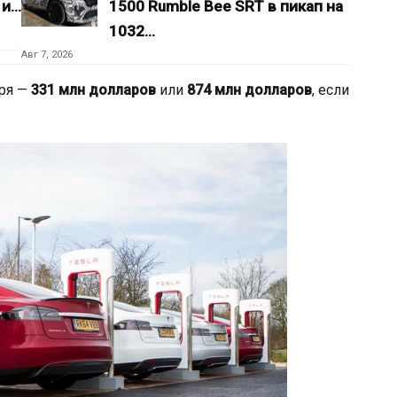
 и…
1500 Rumble Bee SRT в пикап на
1032…
Авг 7, 2026
бря —
331 млн долларов
или
874 млн долларов
, если