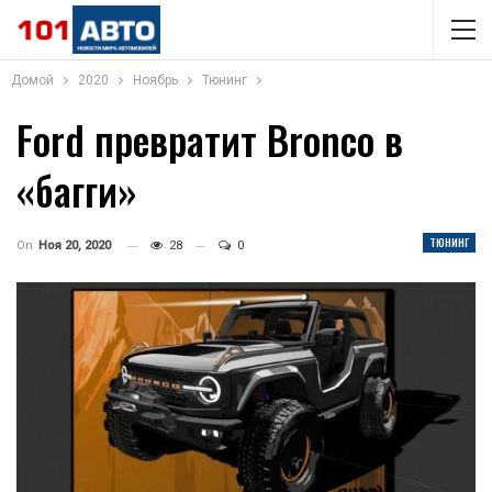
Домой
2020
Ноябрь
Тюнинг
Ford превратит Bronco в
«багги»
ТЮНИНГ
On
Ноя 20, 2020
28
0