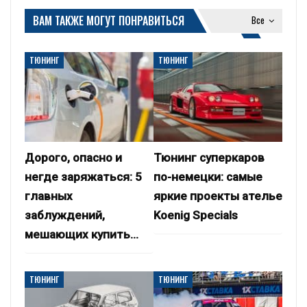
ВАМ ТАКЖЕ МОГУТ ПОНРАВИТЬСЯ
Все
ТЮНИНГ
ТЮНИНГ
Дорого, опасно и
Тюнинг суперкаров
негде заряжаться: 5
по-немецки: самые
главных
яркие проекты ателье
заблуждений,
Koenig Specials
мешающих купить…
ТЮНИНГ
ТЮНИНГ