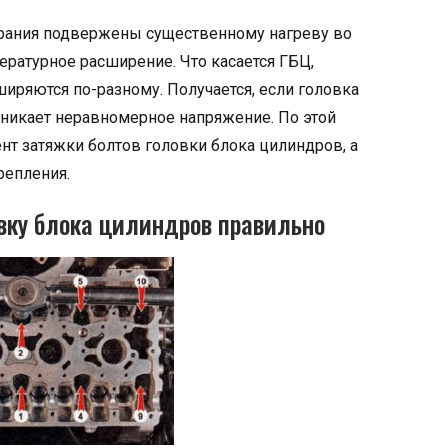
горания подвержены существенному нагреву во
ратурное расширение. Что касается ГБЦ,
иряются по-разному. Получается, если головка
озникает неравномерное напряжение. По этой
т затяжки болтов головки блока цилиндров, а
репления.
овку блока цилиндров правильно