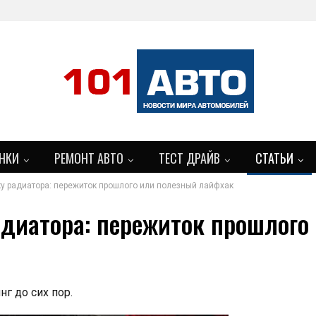
НКИ
РЕМОНТ АВТО
ТЕСТ ДРАЙВ
СТАТЬИ
ку радиатора: пережиток прошлого или полезный лайфхак
адиатора: пережиток прошлого
г до сих пор.