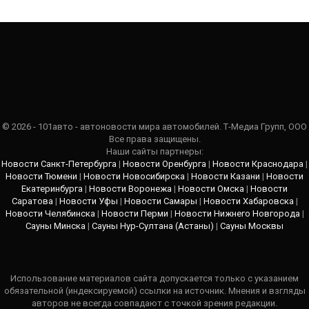
© 2026 - 101авто - автоновости мира автомобилей. Т-Медиа Групп, ООО
Все права защищены.
Наши сайты партнеры:
Новости Санкт-Петербурга
|
Новости Оренбурга
|
Новости Краснодара
|
Новости Тюмени
|
Новости Новосибирска
|
Новости Казани
|
Новости
Екатеринбурга
|
Новости Воронежа
|
Новости Омска
|
Новости
Саратова
|
Новости Уфы
|
Новости Самары
|
Новости Хабаровска
|
Новости Челябинска
|
Новости Перми
|
Новости Нижнего Новгорода
|
Сауны Минска
|
Сауны Нур-Султана (Астаны)
|
Сауны Москвы
Использование материалов сайта допускается только с указанием
обязательной (индексируемой) ссылки на источник. Мнения и взгляды
авторов не всегда совпадают с точкой зрения редакции.