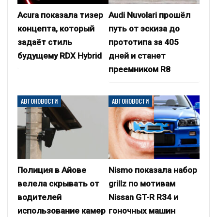
Acura показала тизер
Audi Nuvolari прошёл
концепта, который
путь от эскиза до
задаёт стиль
прототипа за 405
будущему RDX Hybrid
дней и станет
преемником R8
АВТОНОВОСТИ
АВТОНОВОСТИ
Полиция в Айове
Nismo показала набор
велела скрывать от
grillz по мотивам
водителей
Nissan GT-R R34 и
использование камер
гоночных машин