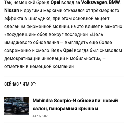
Так, немецкий бренд
Opel
вслед за
Volkswagen
,
BMW
,
Nissan
и другими марками отказался от трёхмерного
эффекта в шильдике, при этом основной акцент
сделан на фирменной молнии, на это влияет и заметно
«похудевший» обод вокруг последней. «Цель
имиджевого обновления — выглядеть еще более
современно и смело. Ведь
Opel
всегда был символом
демократизации инноваций и мобильности», —
отметили в немецкой компании.
СЕЙЧАС ЧИТАЮТ:
Mahindra Scorpio-N обновили: новый
салон, панорамная крыша и…
Авг 6, 2026