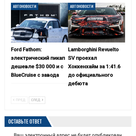
АВТОНОВОСТИ
АВТОНОВОСТИ
Ford Fathom:
Lamborghini Revuelto
электрический пикап
SV проехал
дешевле $30 000 и с
Хоккенхайм за 1:41.6
BlueCruise с завода
до официального
дебюта
ПРЕД
СЛЕД
ОСТАВЬТЕ ОТВЕТ
Ваш электронный адрес не будет опубликован.