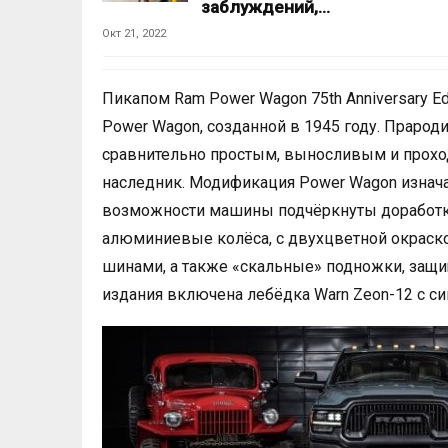
заблуждений,…
Окт 21, 2022
Пикапом Ram Power Wagon 75th Anniversary 
Power Wagon, созданной в 1945 году. Праро
сравнительно простым, выносливым и прох
наследник. Модификация Power Wagon изнача
возможности машины подчёркнуты доработк
алюминиевые колёса, с двухцветной окрас
шинами, а также «скальные» подножки, защ
издания включена лебёдка Warn Zeon-12 с син