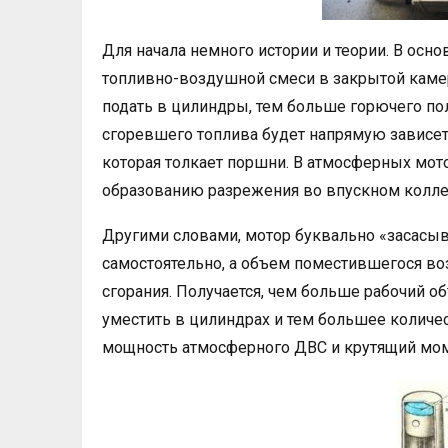
Для начала немного истории и теории. В ос
топливно-воздушной смеси в закрытой камер
подать в цилиндры, тем больше горючего пол
сгоревшего топлива будет напрямую зависе
которая толкает поршни. В атмосферных мото
образованию разрежения во впускном колле
Другими словами, мотор буквально «засасыва
самостоятельно, а объем поместившегося во
сгорания. Получается, чем больше рабочий о
уместить в цилиндрах и тем большее количес
мощность атмосферного ДВС и крутящий моме