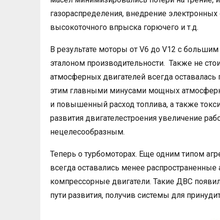
газораспределения, внедрение электронных 
высокоточного впрыска горючего и т.д.
В результате моторы от V6 до V12 с больши
эталоном производительности. Также не стои
атмосферных двигателей всегда оставалась
этим главными минусами мощных атмосферны
и повышенный расход топлива, а также токси
развития двигателестроения увеличение раб
нецелесообразным.
Теперь о турбомоторах. Еще одним типом аг
всегда оставались менее распространенные а
компрессорные двигатели. Такие ДВС появил
пути развития, получив системы для принуди