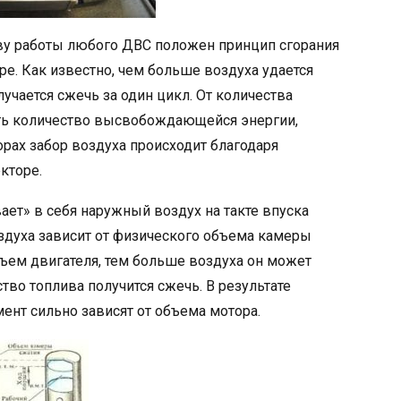
нову работы любого ДВС положен принцип сгорания
е. Как известно, чем больше воздуха удается
учается сжечь за один цикл. От количества
ть количество высвобождающейся энергии,
рах забор воздуха происходит благодаря
кторе.
ет» в себя наружный воздух на такте впуска
здуха зависит от физического объема камеры
бъем двигателя, тем больше воздуха он может
тво топлива получится сжечь. В результате
нт сильно зависят от объема мотора.