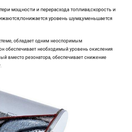
отери мощности и перерасхода топлива;скорость и
ижаются;понижается уровень шума;уменьшается
истеме, обладает одним неоспоримым
 он обеспечивает необходимый уровень окисления
ный вместо резонатора, обеспечивает снижение
.