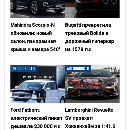
Mahindra Scorpio-N
Bugatti превратила
обновили: новый
трековый Bolide в
салон, панорамная
дорожный гиперкар
крыша и камера 540°
на 1578 л.с.
АВТОНОВОСТИ
АВТОНОВОСТИ
Ford Fathom:
Lamborghini Revuelto
электрический пикап
SV проехал
дешевле $30 000 и с
Хоккенхайм за 1:41.6