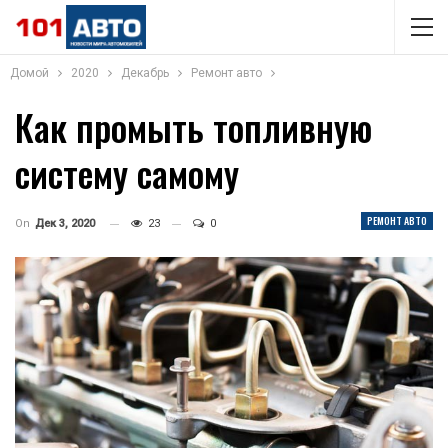
Домой
2020
Декабрь
Ремонт авто
Как промыть топливную
систему самому
РЕМОНТ АВТО
On
Дек 3, 2020
23
0