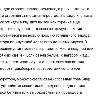
индре сгорает несвоевременно, в результате чего
го сгорания становится «прострел» в виде хлопка в
огут идти в глушитель, так как горение еще
ткрытия впускного клапана на следующем такте.
остраняется и на новую порцию топливного заряда,
атора во впускной коллектор во время впуска. В
рания двигатель перегревается. Часто позднее или
нию свечей. Если свечи белые, с нагаром и т.д.,
тем корректировки угла опережения зажигания.
ворота трамблера в соответствии со шкалой.
рбюраторе, может оказаться неисправный трамблер
е устройство может иметь ряд неполадок в виде
роя бегунка или высоковольтных проводов в