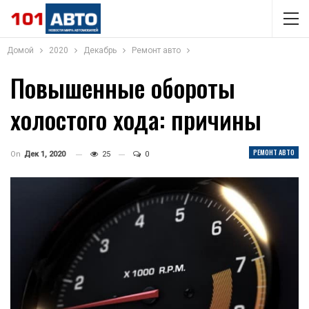
Домой
2020
Декабрь
Ремонт авто
Повышенные обороты
холостого хода: причины
РЕМОНТ АВТО
On
Дек 1, 2020
25
0