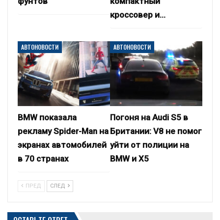
фунтов
компактный
кроссовер и…
АВТОНОВОСТИ
АВТОНОВОСТИ
BMW показала
Погоня на Audi S5 в
рекламу Spider-Man на
Британии: V8 не помог
экранах автомобилей
уйти от полиции на
в 70 странах
BMW и X5
ПРЕД
СЛЕД