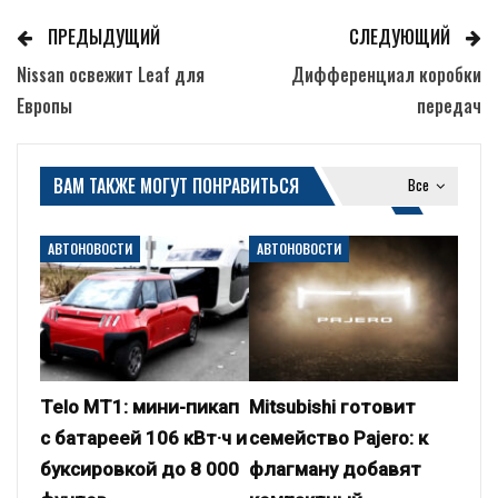
ПРЕДЫДУЩИЙ
СЛЕДУЮЩИЙ
Nissan освежит Leaf для
Дифференциал коробки
Европы
передач
ВАМ ТАКЖЕ МОГУТ ПОНРАВИТЬСЯ
Все
АВТОНОВОСТИ
АВТОНОВОСТИ
Telo MT1: мини-пикап
Mitsubishi готовит
с батареей 106 кВт·ч и
семейство Pajero: к
буксировкой до 8 000
флагману добавят