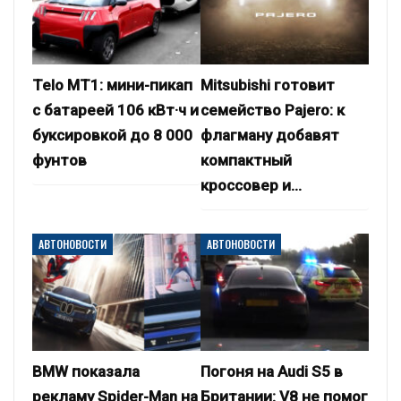
Telo MT1: мини-пикап
Mitsubishi готовит
с батареей 106 кВт·ч и
семейство Pajero: к
буксировкой до 8 000
флагману добавят
фунтов
компактный
кроссовер и…
АВТОНОВОСТИ
АВТОНОВОСТИ
BMW показала
Погоня на Audi S5 в
рекламу Spider-Man на
Британии: V8 не помог