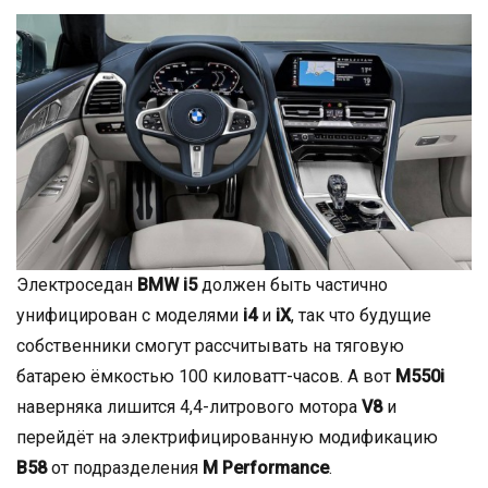
Электроседан
BMW i5
должен быть частично
унифицирован с моделями
i4
и
iX
, так что будущие
собственники смогут рассчитывать на тяговую
батарею ёмкостью 100 киловатт-часов. А вот
M550i
наверняка лишится 4,4-литрового мотора
V8
и
перейдёт на электрифицированную модификацию
B58
от подразделения
M Performance
.