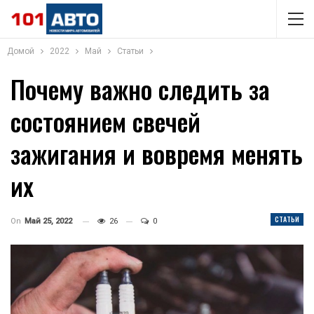
Домой
2022
Май
Статьи
Почему важно следить за
состоянием свечей
зажигания и вовремя менять
их
СТАТЬИ
On
Май 25, 2022
26
0