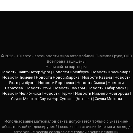
© 2026 - 101авто - автоновости мира автомобилей. Т-Медиа Групп, ООО
Все права защищены.
Наши сайты партнеры:
Новости Санкт-Петербурга
|
Новости Оренбурга
|
Новости Краснодара
|
Новости Тюмени
|
Новости Новосибирска
|
Новости Казани
|
Новости
Екатеринбурга
|
Новости Воронежа
|
Новости Омска
|
Новости
Саратова
|
Новости Уфы
|
Новости Самары
|
Новости Хабаровска
|
Новости Челябинска
|
Новости Перми
|
Новости Нижнего Новгорода
|
Сауны Минска
|
Сауны Нур-Султана (Астаны)
|
Сауны Москвы
Использование материалов сайта допускается только с указанием
обязательной (индексируемой) ссылки на источник. Мнения и взгляды
авторов не всегда совпадают с точкой зрения редакции.