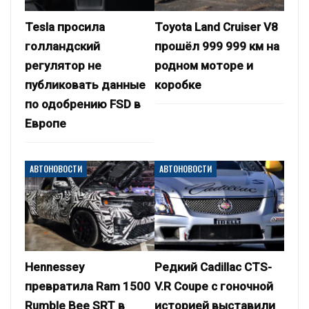
Tesla просила
Toyota Land Cruiser V8
голландский
прошёл 999 999 км на
регулятор не
родном моторе и
публиковать данные
коробке
по одобрению FSD в
Европе
АВТОНОВОСТИ
АВТОНОВОСТИ
Hennessey
Редкий Cadillac CTS-
превратила Ram 1500
V.R Coupe с гоночной
Rumble Bee SRT в
историей выставили