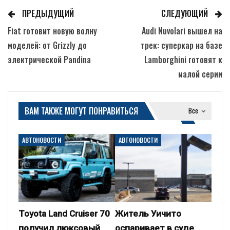
ПРЕДЫДУЩИЙ
СЛЕДУЮЩИЙ
Fiat готовит новую волну
Audi Nuvolari вышел на
моделей: от Grizzly до
трек: суперкар на базе
электрической Pandina
Lamborghini готовят к
малой серии
ВАМ ТАКЖЕ МОГУТ ПОНРАВИТЬСЯ
Все
АВТОНОВОСТИ
АВТОНОВОСТИ
Toyota Land Cruiser 70
Житель Уичито
получил люксовый
оспаривает в суде