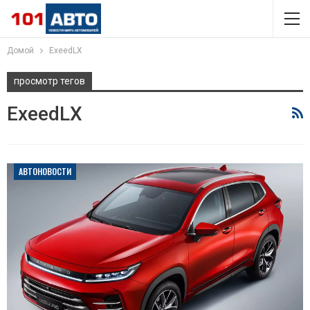
Домой
ExeedLX
просмотр тегов
ExeedLX
АВТОНОВОСТИ